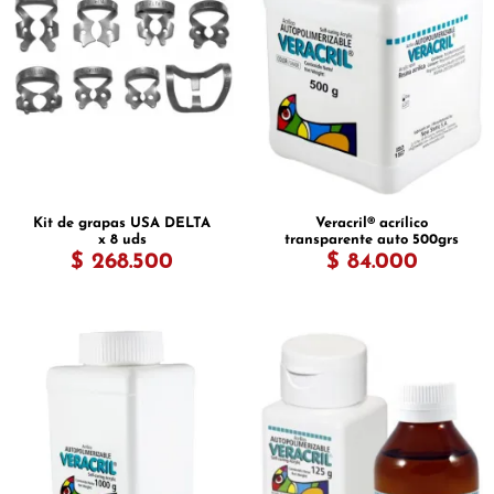
Kit de grapas USA DELTA
Veracril® acrílico
x 8 uds
transparente auto 500grs
$ 268.500
$ 84.000