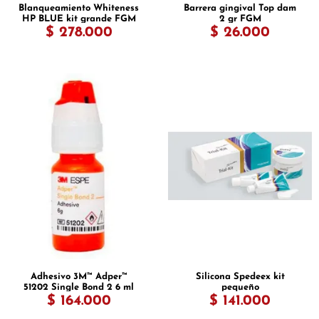
Blanqueamiento Whiteness
Barrera gingival Top dam
HP BLUE kit grande FGM
2 gr FGM
$ 278.000
$ 26.000
Adhesivo 3M™ Adper™
Silicona Spedeex kit
51202 Single Bond 2 6 ml
pequeño
$ 164.000
$ 141.000