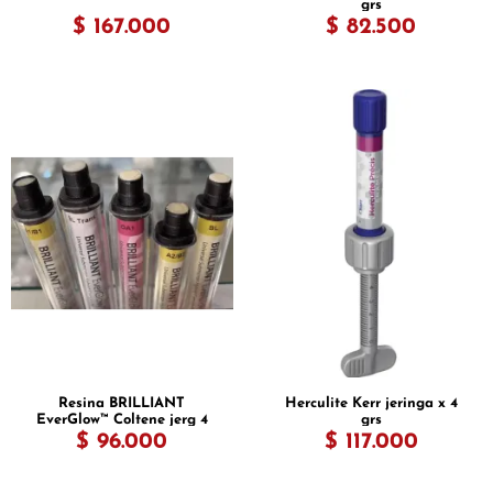
grs
$ 167.000
$ 82.500
Resina BRILLIANT
Herculite Kerr jeringa x 4
EverGlow™ Coltene jerg 4
grs
grs
$ 96.000
$ 117.000