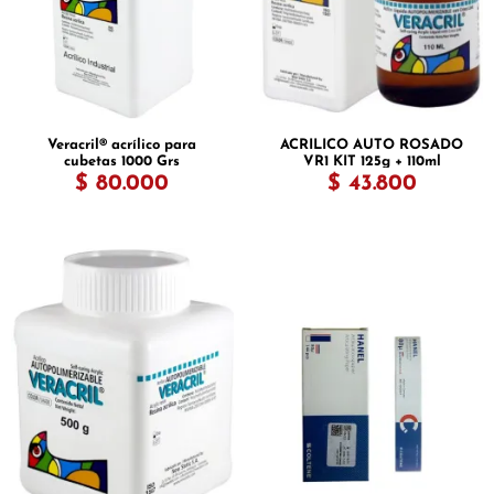
Veracril® acrílico para
ACRILICO AUTO ROSADO
cubetas 1000 Grs
VR1 KIT 125g + 110ml
VERACRIL
$ 80.000
$ 43.800