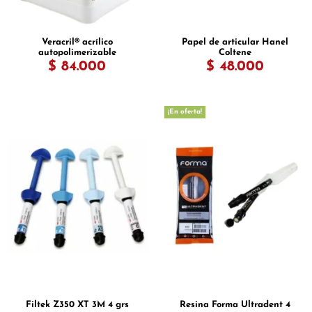
Veracril® acrílico
Papel de articular Hanel
autopolimerizable
Coltene
jaspeado rosado
$ 84.000
$ 48.000
¡En oferta!
Filtek Z350 XT 3M 4 grs
Resina Forma Ultradent 4