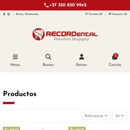
+57 350 850 9942
Envíos y Devoluciones
Favoritos (
0
)
Comparar (
0
)
0
Menu
Buscar
Entrar
Carrito
Productos
Relevancia
24
¡En oferta!
¡En oferta!