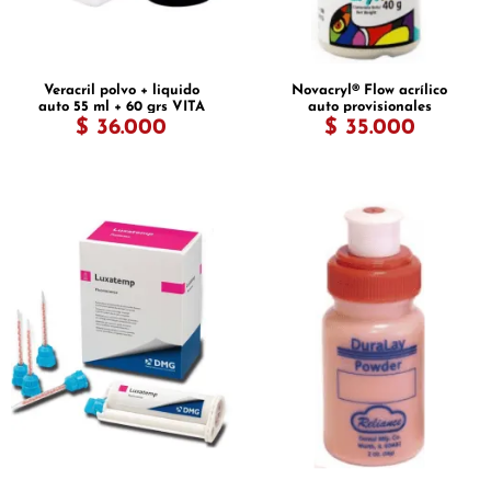
Veracril polvo + liquido
Novacryl® Flow acrílico
auto 55 ml + 60 grs VITA
auto provisionales
provisionales
$ 36.000
$ 35.000