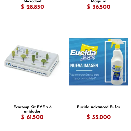
Microdont
Maquira
$ 28.850
$ 36.500
Ecocomp Kit EVE x 8
Eucida Advanced Eufar
unidades
$ 61.500
$ 35.000