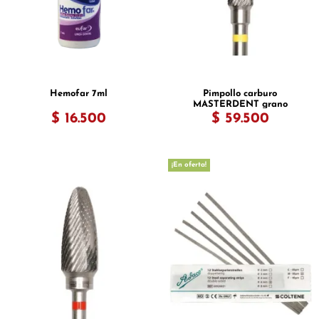
Hemofar 7ml
Pimpollo carburo
MASTERDENT grano
superfino
$ 16.500
$ 59.500
¡En oferta!