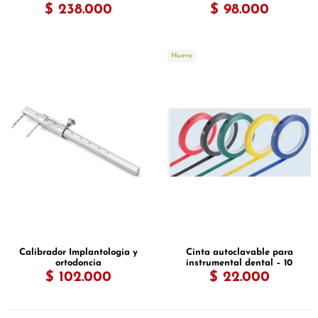
$ 238.000
$ 98.000
Nuevo
Calibrador Implantologia y
Cinta autoclavable para
ortodoncia
instrumental dental – 10
mm x 66 m
$ 102.000
$ 22.000