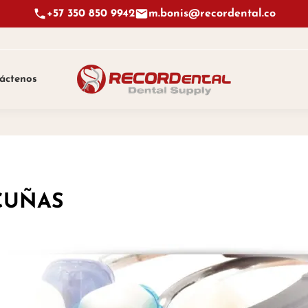
+57 350 850 9942
m.bonis@recordental.co
áctenos
CUÑAS