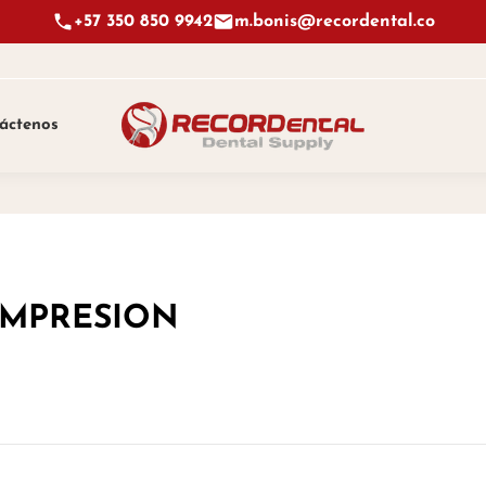
+57 350 850 9942
m.bonis@recordental.co
áctenos
IMPRESION