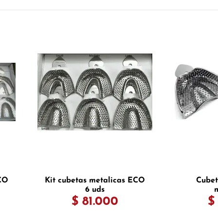
ECO
Kit cubetas metalicas ECO
Cubet
6 uds
m
$ 81.000
$