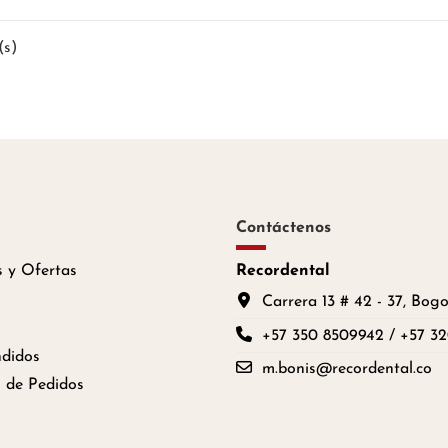
(s)
Contáctenos
 y Ofertas
Recordental
Carrera 13 # 42 - 37, Bog
+57 350 8509942 / +57 3
didos
m.bonis@recordental.co
 de Pedidos