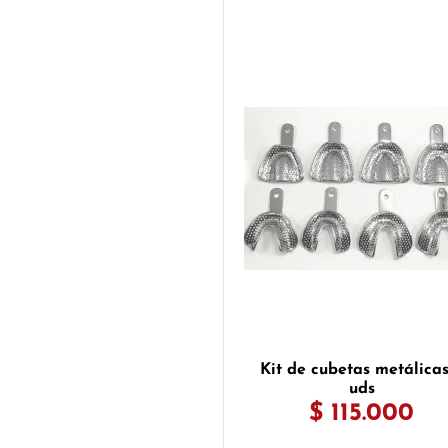
Kit de cubetas metálicas
uds
$ 115.000