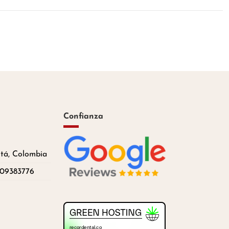
Confianza
otá, Colombia
209383776