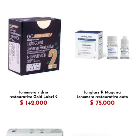
Ionómero vidrio
Ionglass R Maquira
restaurativo Gold Label 2
ionomero restaurativo auto
LC
$ 142.000
$ 75.000