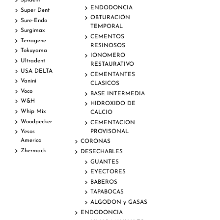
Spident
ENDODONCIA
Super Dent
OBTURACIÓN
Sure-Endo
TEMPORAL
Surgimax
CEMENTOS
Terragene
RESINOSOS
Tokuyama
IONOMERO
Ultradent
RESTAURATIVO
USA DELTA
CEMENTANTES
Vanini
CLASICOS
Voco
BASE INTERMEDIA
W&H
HIDROXIDO DE
Whip Mix
CALCIO
Woodpecker
CEMENTACION
PROVISONAL
Yesos
America
CORONAS
Zhermack
DESECHABLES
GUANTES
EYECTORES
BABEROS
TAPABOCAS
ALGODON y GASAS
ENDODONCIA