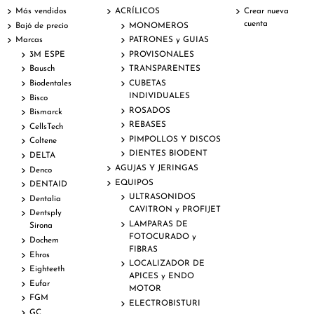
Más vendidos
ACRÍLICOS
Crear nueva
cuenta
Bajó de precio
MONOMEROS
Marcas
PATRONES y GUIAS
3M ESPE
PROVISONALES
Bausch
TRANSPARENTES
Biodentales
CUBETAS
INDIVIDUALES
Bisco
ROSADOS
Bismarck
REBASES
CellsTech
PIMPOLLOS Y DISCOS
Coltene
DIENTES BIODENT
DELTA
AGUJAS Y JERINGAS
Denco
EQUIPOS
DENTAID
ULTRASONIDOS
Dentalia
CAVITRON y PROFIJET
Dentsply
LAMPARAS DE
Sirona
FOTOCURADO y
Dochem
FIBRAS
Ehros
LOCALIZADOR DE
Eighteeth
APICES y ENDO
Eufar
MOTOR
FGM
ELECTROBISTURI
GC