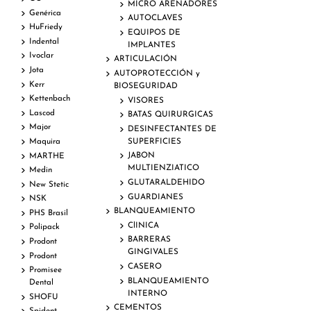
MICRO ARENADORES
Genérica
AUTOCLAVES
HuFriedy
EQUIPOS DE
Indental
IMPLANTES
Ivoclar
ARTICULACIÓN
Jota
AUTOPROTECCIÓN y
Kerr
BIOSEGURIDAD
Kettenbach
VISORES
Lascod
BATAS QUIRURGICAS
Major
DESINFECTANTES DE
SUPERFICIES
Maquira
JABON
MARTHE
MULTIENZIATICO
Medin
GLUTARALDEHIDO
New Stetic
GUARDIANES
NSK
BLANQUEAMIENTO
PHS Brasil
ClINICA
Polipack
BARRERAS
Prodont
GINGIVALES
Prodont
CASERO
Promisee
BLANQUEAMIENTO
Dental
INTERNO
SHOFU
CEMENTOS