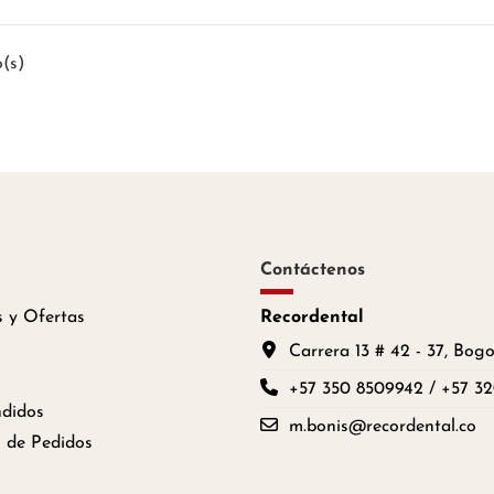
o(s)
Contáctenos
 y Ofertas
Recordental
Carrera 13 # 42 - 37, Bog
+57 350 8509942 / +57 3
didos
m.bonis@recordental.co
 de Pedidos