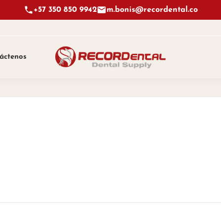
+57 350 850 9942
m.bonis@recordental.co
áctenos