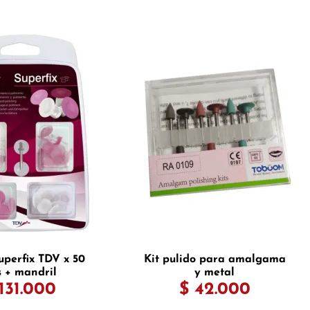
uperfix TDV x 50
Kit pulido para amalgama
s + mandril
y metal
131.000
$ 42.000