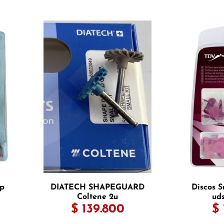
ap
DIATECH SHAPEGUARD
Discos S
Coltene 2u
ud
$ 139.800
$ 