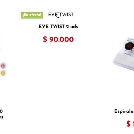
¡En oferta!
EVE TWIST 2 uds
$ 90.000
20
Espirale
es
$ 