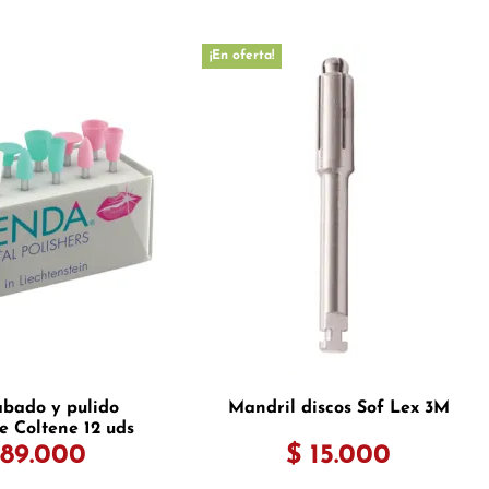
¡En oferta!
abado y pulido
Mandril discos Sof Lex 3M
 Coltene 12 uds
 89.000
$ 15.000