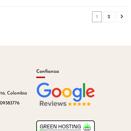
1
2
Confianza
otá, Colombia
209383776