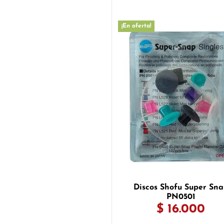
¡En oferta!
Discos Shofu Super Sn
PN0501
$ 16.000