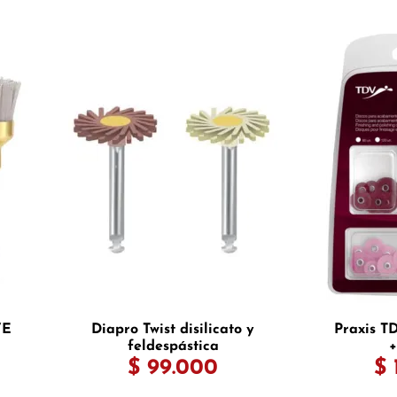
VE
Diapro Twist disilicato y
Praxis TD
feldespástica
+
$ 99.000
$ 