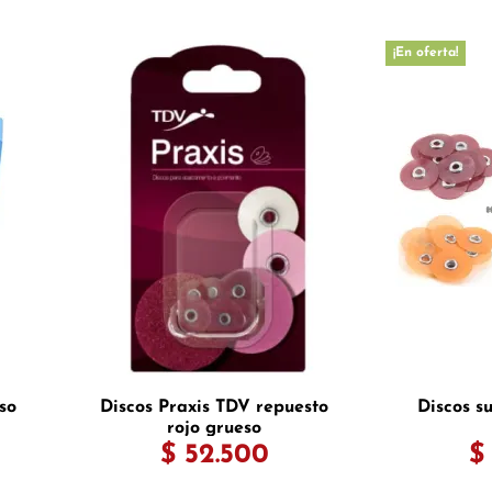
¡En oferta!
so
Discos Praxis TDV repuesto
Discos s
rojo grueso
$ 52.500
$