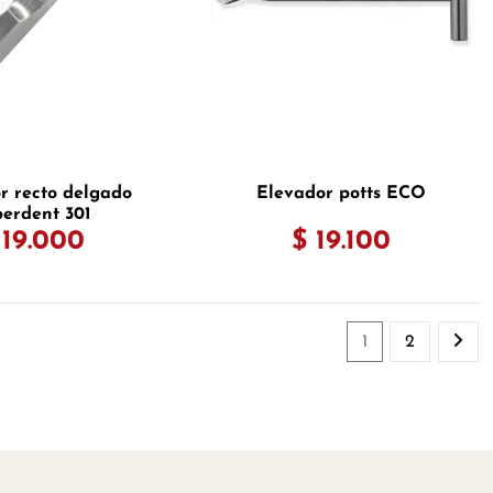
r recto delgado
Elevador potts ECO
erdent 301
 19.000
$ 19.100
1
2