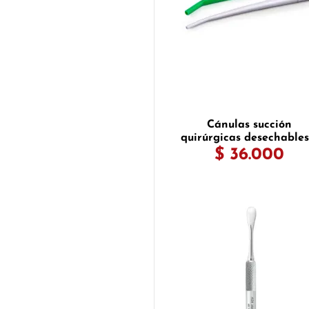
Cánulas succión
quirúrgicas desechables
25 uds
$ 36.000