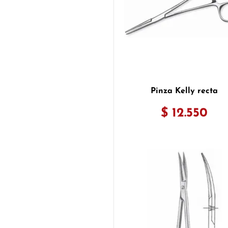
Pinza Kelly recta
$ 12.550