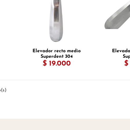
Elevador recto medio
Elevado
Superdent 304
Sup
$ 19.000
$
o(s)