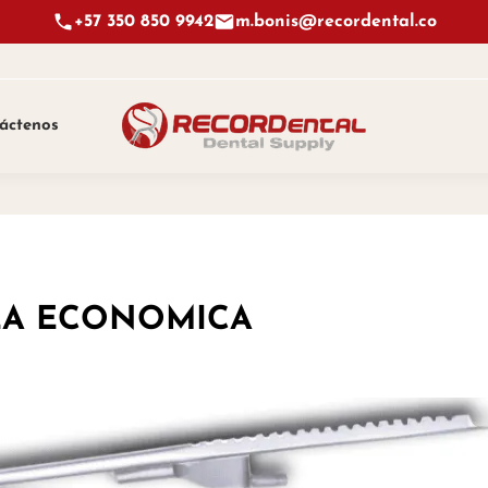
+57 350 850 9942
m.bonis@recordental.co
áctenos
NEA ECONOMICA