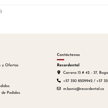
s)
Contáctenos
 y Ofertas
Recordental
Carrera 13 # 42 - 37, Bog
+57 350 8509942 / +57 3
didos
m.bonis@recordental.co
 de Pedidos