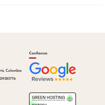
Confianza
otá, Colombia
209383776