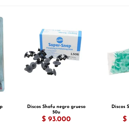
ap
Discos Shofu negro grueso
Discos 
50u
$ 93.000
$