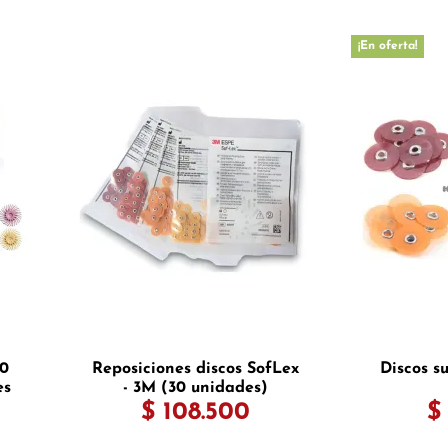
¡En oferta!
20
Reposiciones discos SofLex
Discos s
es
- 3M (30 unidades)
$ 108.500
$