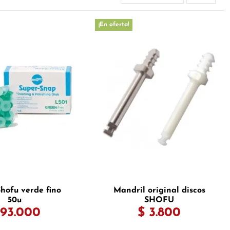
¡En oferta!
Shofu verde fino
Mandril original discos
50u
SHOFU
 93.000
$ 3.800