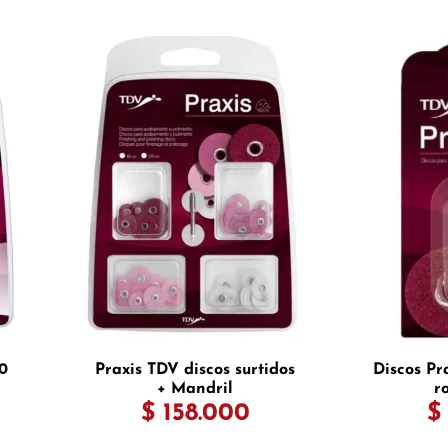
0
Praxis TDV discos surtidos
Discos Pr
+ Mandril
r
$ 158.000
$