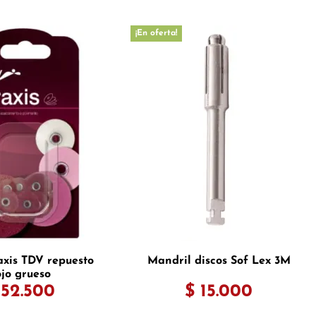
¡En oferta!
axis TDV repuesto
Mandril discos Sof Lex 3M
ojo grueso
 52.500
$ 15.000