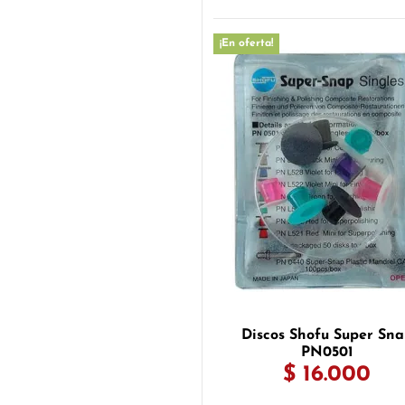
¡En oferta!
Discos Shofu Super Sn
PN0501
$ 16.000