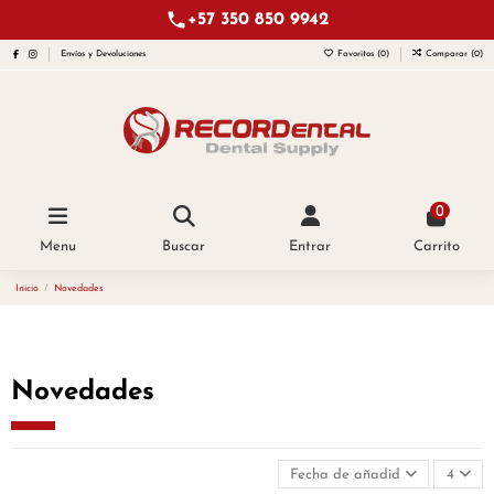
+57 350 850 9942
Envíos y Devoluciones
Favoritos (
0
)
Comparar (
0
)
0
Menu
Buscar
Entrar
Carrito
Inicio
Novedades
Novedades
Fecha de añadido, más recient
4