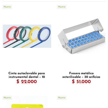
Nuevo
Nuevo
Cinta autoclavable para
Fresero metálico
instrumental dental – 10
esterilizable – 30 orificios
mm x 66 m
$ 22.000
$ 51.000
Nuevo
Nuevo