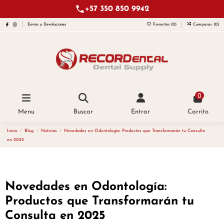
+57 350 850 9942
Envíos y Devoluciones
Favoritos (
0
)
Comparar (
0
)
0
Menu
Buscar
Entrar
Carrito
Inicio
Blog
Noticias
Novedades en Odontología: Productos que Transformarán tu Consulta
en 2025
Novedades en Odontología:
Productos que Transformarán tu
Consulta en 2025